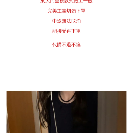
東大門重視款式做工一般
完美主義切勿下單
中途無法取消
能接受再下單
代購不退不換