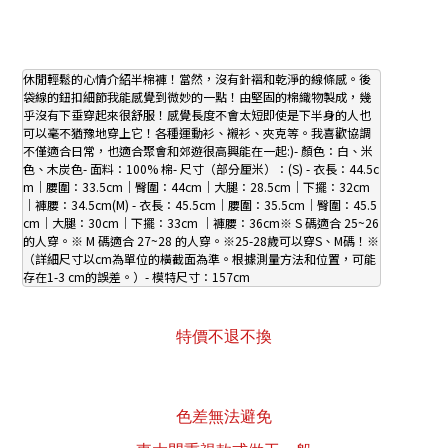
休閒輕鬆的心情介紹半棉褲！當然，沒有針褶和乾淨的線條感。後
袋線的鈕扣細節我能感覺到微妙的一點！由堅固的棉織物製成，幾
乎沒有下垂穿起來很舒服！感覺長度不會太短即使是下半身的人也
可以毫不猶豫地穿上它！各種運動衫、襯衫、夾克等。我喜歡協調
不僅適合日常，也適合聚會和郊遊很高興能在一起:)- 顏色：白、米
色、木炭色- 面料：100% 棉- 尺寸（部分厘米）：(S) - 衣長：44.5c
m｜腰圍：33.5cm｜臀圍：44cm｜大腿：28.5cm｜下擺：32cm
｜褲腰：34.5cm(M) - 衣長：45.5cm｜腰圍：35.5cm｜臀圍：45.5
cm｜大腿：30cm｜下擺：33cm ｜褲腰：36cm※ S 碼適合 25~26 
的人穿。※ M 碼適合 27~28 的人穿。※25-28歲可以穿S、M碼！※
（詳細尺寸以cm為單位的橫截面為準。根據測量方法和位置，可能
存在1-3 cm的誤差。）- 模特尺寸：157cm
特價不退不換
色差無法避免