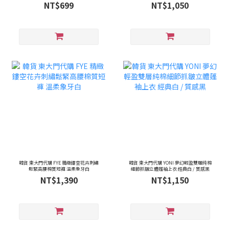
淺灰 / 質感炭灰
NT$699
NT$1,050
韓貨 東大門代購 FYE 精緻鏤空花卉刺繡
韓貨 東大門代購 YONI 夢幻輕盈雙層純棉
鬆緊高腰棉質短褲 溫柔象牙白
細節抓皺立體蓬袖上衣 經典白 / 質感黑
NT$1,390
NT$1,150