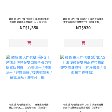
韓貨 東大門代購 FALKA ｜ 晨霧漫步薄感
韓貨 東大門代購 RANDE ｜ 復古午後撞色
亞麻風 輕寬修身單寧褲 （ash藍S/M）
領寬版粗條紋棉質短TEE （微風天藍 / 靜
謐海藍 / 煙燻霧灰）
NT$1,350
NT$930
韓貨 東大門代購 FÄRG ｜ 煙燻水洗時光
韓貨 東大門代購 SÖNDAG ｜ 浪漫微光雙
雙口袋全彈力打褶寬版棉褲 （燕麥淺米 /
向兩穿拉格蘭鏤空修身襯衫 （純淨雪白 /
榛果深米 / 迷霧軍綠 / 復古微醺藍 / 靜謐
溫柔布丁克林姆）