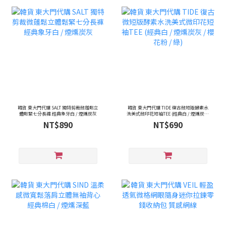
韓貨 東大門代購 SALT 獨特剪裁微蓬鬆立
韓貨 東大門代購 TIDE 復古微短版酵素水
體鬆緊七分長褲 經典象牙白 / 煙燻炭灰
洗美式微印花短袖TEE (經典白 / 煙燻炭灰
/ 櫻花粉 / 綠)
NT$890
NT$690