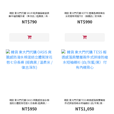
韓貨 東大門代購 SKUR 乾爽皺褶細波浪
韓貨 東大門代購 KOTTE 煙燻色調微復古
邊半袖防曬外套 （象牙白 / 經典黑 / 亮眼
米奇寬鬆短版TEE （極簡白 / 炭洗焦糖
紅）
灰）
NT$790
NT$990
韓貨 東大門代購 OASIS 爽脆感防潑水棉
韓貨 東大門代購 TESS 輕透感落肩雙層兩
混紡立體氣球花苞七分長褲 (經典黑 / 溫
件式拼接防縮水短袖襯衫 (白/灰藍/黑）
柔米 / 復古深灰)
付有內襯背心
NT$950
NT$1,050