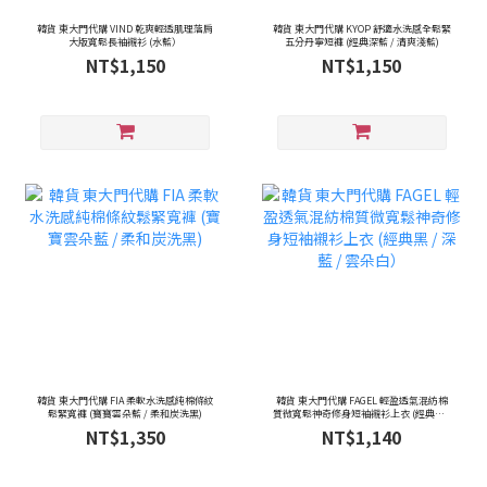
韓貨 東大門代購 VIND 乾爽輕透肌理落肩
韓貨 東大門代購 KYOP 舒適水洗感全鬆緊
大版寬鬆長袖襯衫 (水藍）
五分丹寧短褲 (經典深藍 / 清爽淺藍)
NT$1,150
NT$1,150
韓貨 東大門代購 FIA 柔軟水洗感純棉條紋
韓貨 東大門代購 FAGEL 輕盈透氣混紡棉
鬆緊寬褲 (寶寶雲朵藍 / 柔和炭洗黑)
質微寬鬆神奇修身短袖襯衫上衣 (經典黑 /
深藍 / 雲朵白）
NT$1,350
NT$1,140