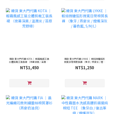
韓貨 東大門代購 KOTA ｜ 輕霧風感工裝
韓貨 東大門代購 LYKKE ｜ 輕焙微糖弧形
立體剪裁工裝長裙 （夜幕深黑 / 溫潤米 /
微寬日常棉質長褲 （象牙 / 燕麥米 / 煙燻
苔原荒野綠）
深灰 / 暮色藍, S/M/L）
NT$1,450
NT$1,250