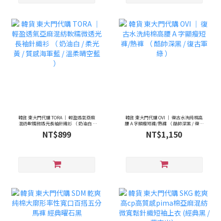
韓貨 東大門代購 TORA ｜ 輕盈透氣亞麻
韓貨 東大門代購 OVI ｜ 復古水洗純棉高
混紡軟糯微透光長袖針織衫 （ 奶油白 /
腰 A 字顯瘦短褲/熱褲 （ 酷帥深黑 / 復古
柔光黃 / 質感海軍藍 / 溫柔晴空藍 ）
軍綠 ）
NT$899
NT$1,150