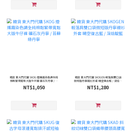
韓貨 東大門代購 SKOG 煙燻霧染色調全純
韓貨 東大門代購 SKOGEN 輕落肩雙口袋
棉鬆緊帶寬鬆大版牛仔褲 礦石灰丹寧 / 苔
微短版丹寧襯衫外套 晴空復古藍 / 深焙靛
蘚綠丹寧
藍
NT$1,050
NT$1,280