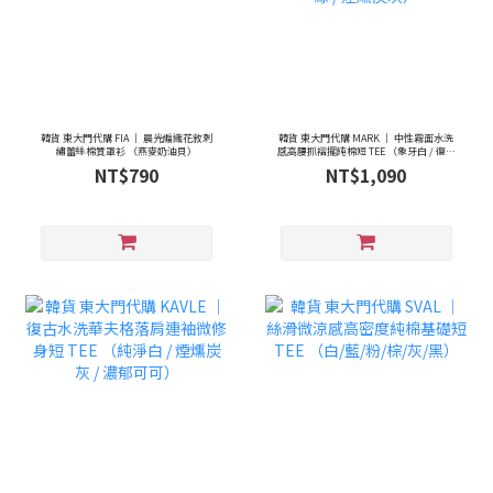
韓貨 東大門代購 FIA ｜ 晨光編織花敘刺
韓貨 東大門代購 MARK ｜ 中性霧面水洗
繡蕾絲棉質罩衫 （燕麥奶油貝）
感高腰抓褶擺純棉短 TEE （象牙白 / 復古
軍綠 / 煙燻炭灰）
NT$790
NT$1,090