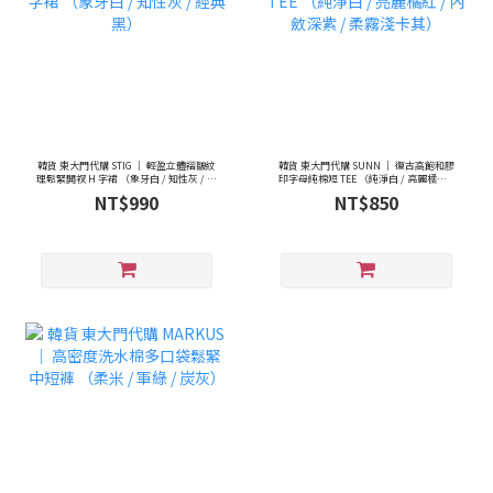
韓貨 東大門代購 STIG ｜ 輕盈立體褶皺紋
韓貨 東大門代購 SUNN ｜ 復古高飽和膠
理鬆緊開衩 H 字裙 （象牙白 / 知性灰 / 經
印字母純棉短 TEE （純淨白 / 亮麗橘紅 /
典黑）
內斂深紫 / 柔霧淺卡其）
NT$990
NT$850