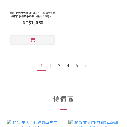
韓貨 東大門代購 MARKUS ｜ 高密度洗水
棉多口袋鬆緊中短褲 （柔米 / 軍綠 / 炭
灰）
NT$1,050
1
2
3
4
5
»
特價區