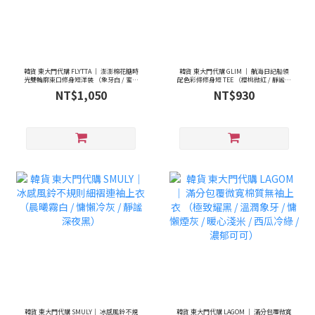
韓貨 東大門代購 FLYTTA ｜ 澎澎棉花糖時
韓貨 東大門代購 GLIM ｜ 航海日記船領
光雙輪廓束口修身短洋裝 （象牙白 / 蜜絲
配色彩條修身短 TEE （櫻桃微紅 / 靜謐海
米色 / 曜石黑色）
藍 / 沉穩焙茶棕）
NT$1,050
NT$930
韓貨 東大門代購 SMULY｜ 冰感風鈴不規
韓貨 東大門代購 LAGOM ｜ 滿分包覆微寬