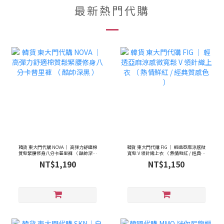
最新熱門代購
韓貨 東大門代購 NOVA ｜ 高彈力舒適棉
韓貨 東大門代購 FIG ｜ 輕透亞麻涼感微
質鬆緊腰修身八分卡普里褲 （ 酷帥深黑
寬鬆 V 領針織上衣 （ 熱情鮮紅 / 經典質
）
感色 ）
NT$1,190
NT$1,150