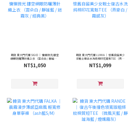
韓貨 東大門代購 SIGID ｜ 慵懶微光 鏤空
韓貨 東大門代購 LUMIA ｜ 懷舊自留美少
網眼防曬薄針織上衣 （雲朵白 / 靜謐藍 /
女戰士復古水洗純棉印花寬鬆TEE （燕麥
迷霧灰 / 經典黑）
白 / 霧感灰）
NT$1,050
NT$1,099