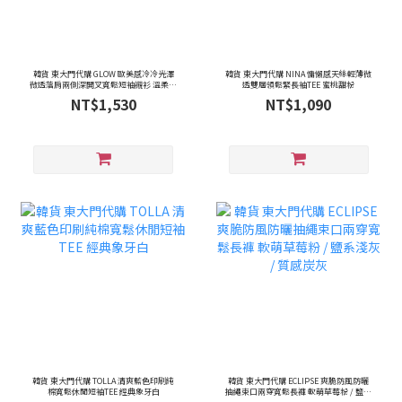
韓貨 東大門代購 GLOW 歐美感冷冷光澤
韓貨 東大門代購 NINA 慵懶感天絲輕薄微
微透落肩兩側深開叉寬鬆短袖襯衫 溫柔乳
透雙層領鬆緊長袖TEE 蜜桃甜粉
酪奶油 / 深邃海軍藍
NT$1,530
NT$1,090
韓貨 東大門代購 TOLLA 清爽藍色印刷純
韓貨 東大門代購 ECLIPSE 爽脆防風防曬
棉寬鬆休閒短袖TEE 經典象牙白
抽繩束口兩穿寬鬆長褲 軟萌草莓粉 / 鹽系