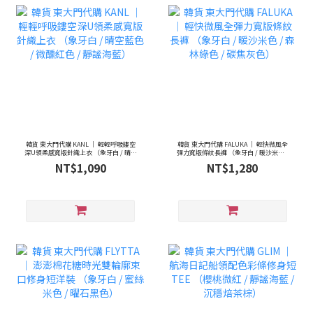
韓貨 東大門代購 KANL ｜ 輕輕呼吸鏤空
韓貨 東大門代購 FALUKA ｜ 輕快微風全
深U領柔感寬版針織上衣 （象牙白 / 晴空
彈力寬版條紋長褲 （象牙白 / 暖沙米色 /
藍色 / 微醺紅色 / 靜謐海藍）
森林綠色 / 碳焦灰色）
NT$1,090
NT$1,280