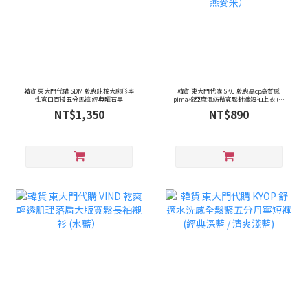
韓貨 東大門代購 SDM 乾爽純棉大廓形率
韓貨 東大門代購 SKG 乾爽高cp高質感
性寬口百搭五分馬褲 經典曜石黑
pima棉亞麻混紡微寬鬆針織短袖上衣 (經
典黑 / 燕麥米）
NT$1,350
NT$890