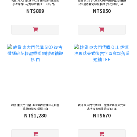
韓貨 東大門代購 MOSS 霧染顏料感極柔
韓貨 東大門代購 NORD 輕微光自然細皺
水洗純棉Hey寬鬆短袖TEE （粉/白/鐵
天絲混紡直筒鬆緊長裙 (櫻花微粉 / 溫柔
灰）
奶油黃 / 黑/ 鐵灰）
NT$899
NT$950
韓貨 東大門代購 SKO 復古微醺碎花輕盈
韓貨 東大門代購 OLL 煙燻洗舊感美式復
垂墜開襟短袖襯衫 白
古字母寬鬆落肩短袖TEE
NT$1,280
NT$670