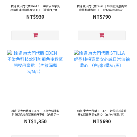
韓貨 東大門代購 KAVLE ｜ 復古水洗華夫
韓貨 東大門代購 SVAL ｜ 絲滑微涼感高密
格落肩連袖微修身短 TEE （純淨白 / 煙燻
度純棉基礎短 TEE （白/藍/粉/棕/灰/
炭灰 / 濃郁可可）
黑）
NT$930
NT$790
韓貨 東大門代購 EDEN ｜ 不染色科技軟
韓貨 東大門代購 STILLA ｜ 輕盈純棉寬肩
料防褪色後鬆緊開衩丹寧裙 （內斂深藍
安心感日常無袖背心 （白/米/鐵灰/黑）
S/M/L）
NT$1,350
NT$690