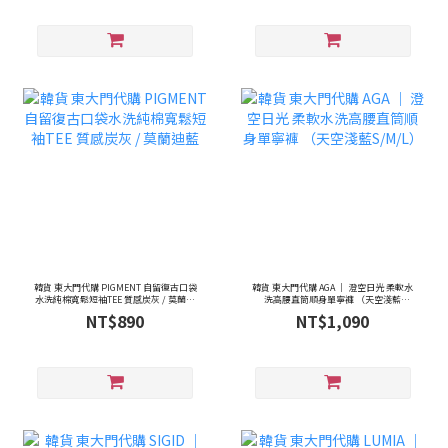
韓貨 東大門代購 PIGMENT 自留復古口袋
韓貨 東大門代購 AGA ｜ 澄空日光 柔軟水
水洗純棉寬鬆短袖TEE 質感炭灰 / 莫蘭迪
洗高腰直筒順身單寧褲 （天空淺藍
藍
S/M/L）
NT$890
NT$1,090