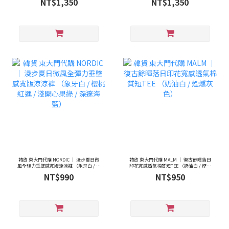
NT$1,350
NT$1,350
深藍 / 濃郁可可褐）
韓貨 東大門代購 NORDIC ｜ 漫步夏日微
韓貨 東大門代購 MALM ｜ 復古餘暉落日
風全彈力垂墜感寬版涼涼褲 （象牙白 / 櫻
印花寬感透氣棉質短TEE （奶油白 / 煙燻
桃紅運 / 淺開心果綠 / 深邃海藍）
灰色）
NT$990
NT$950