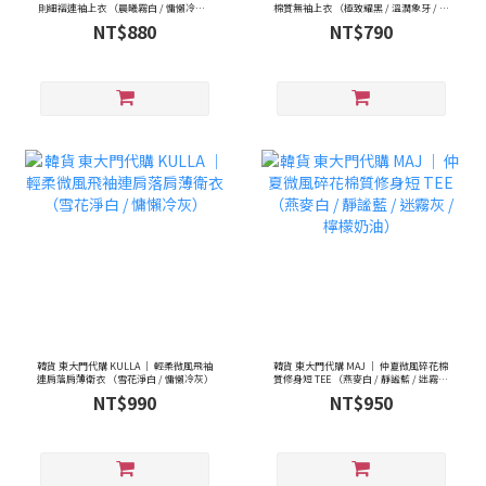
則細褶連袖上衣 （晨曦霧白 / 慵懶冷灰 /
棉質無袖上衣 （極致耀黑 / 溫潤象牙 / 慵
靜謐深夜黑）
懶煙灰 / 暖心淺米 / 西瓜冷綠 / 濃郁可
NT$880
NT$790
可）
韓貨 東大門代購 KULLA ｜ 輕柔微風飛袖
韓貨 東大門代購 MAJ ｜ 仲夏微風碎花棉
連肩落肩薄衛衣 （雪花淨白 / 慵懶冷灰）
質修身短 TEE （燕麥白 / 靜謐藍 / 迷霧灰
/ 檸檬奶油）
NT$990
NT$950