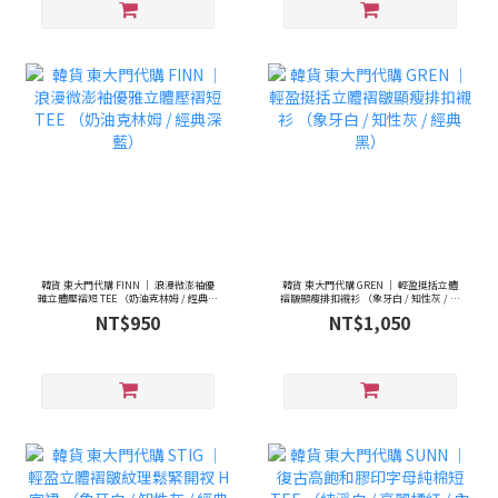
韓貨 東大門代購 FINN ｜ 浪漫微澎袖優
韓貨 東大門代購 GREN ｜ 輕盈挺括立體
雅立體壓褶短 TEE （奶油克林姆 / 經典深
褶皺顯瘦排扣襯衫 （象牙白 / 知性灰 / 經
藍）
典黑）
NT$950
NT$1,050