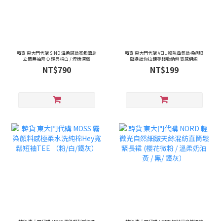
韓貨 東大門代購 SIND 溫柔感微寬鬆落肩
韓貨 東大門代購 VEIL 輕盈透氣微格網眼
立體無袖背心 經典棉白 / 煙燻深藍
隨身迷你拉鍊零錢收納包 質感網線
NT$790
NT$199