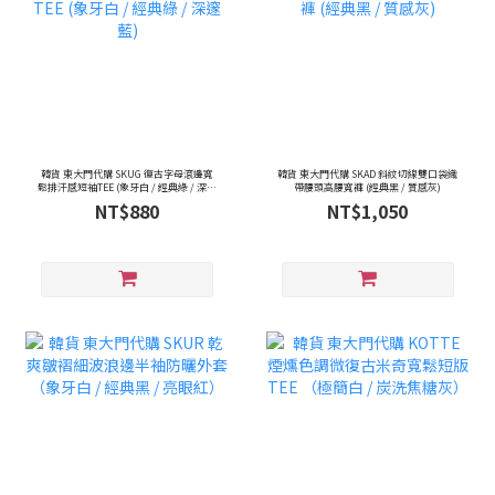
韓貨 東大門代購 SKUG 復古字母滾邊寬
韓貨 東大門代購 SKAD 斜紋切線雙口袋織
鬆排汗感短袖TEE (象牙白 / 經典綠 / 深邃
帶腰頭高腰寬褲 (經典黑 / 質感灰)
藍)
NT$880
NT$1,050