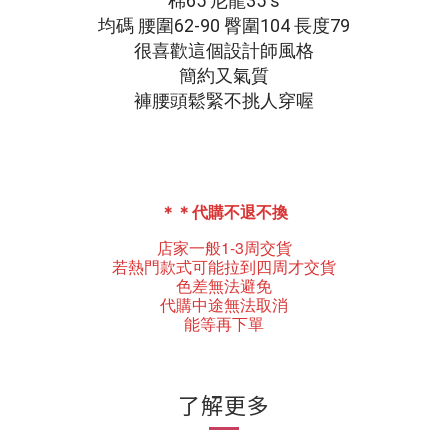
棉65 尼龍35 s
均碼 腰圍62-90 臀圍104 長度79
很喜歡這個設計師風格
簡約又氣質
褲腰頭鬆緊不挑人穿喔
＊＊代購不退不換
店家一般1-3周交貨
若熱門款式可能拉到四周才交貨
色差無法避免
代購中途無法取消
能等再下單
了解更多