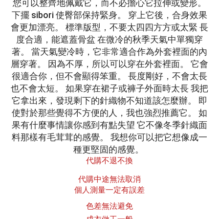
您可以整齊地佩戴它，而不必擔心它拉伸或變形。
下擺 sibori 使臀部保持緊身。 穿上它後，合身效果
會更加漂亮。 標準版型，不要太四四方方或太緊 長
度合適，能遮蓋骨盆 在微冷的秋季天氣中單獨穿
著。 當天氣變冷時，它非常適合作為外套裡面的內
層穿著。 因為不厚，所以可以穿在外套裡面。 它會
很適合你，但不會顯得笨重。 長度剛好，不會太長
也不會太短。 如果穿在裙子或褲子外面時太長 我把
它拿出來，發現剩下的針織物不知道該怎麼辦。 即
使對於那些覺得不方便的人，我也強烈推薦它。 如
果有什麼事情讓你感到有點失望 它不像冬季針織面
料那樣有毛茸茸的感覺。 我想你可以把它想像成一
種更堅固的感覺。
代購不退不換
代購中途無法取消
個人測量一定有誤差
色差無法避免