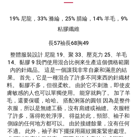
19% 尼龍，33% 滌綸，25% 腈綸，14% 羊毛，9%
粘膠纖維
長57袖長68胸49
整體服裝設計 尼龍 19、聚 33、壓克力 25、羊毛
14、黏膠 9 我們使用混合比例來生產這個價格範圍
內的針織品。 這是一個讓我非常自豪和滿意的結
果。 首先，它是一種混合了許多不同東西的針織材
料。 黏膠不多，但很柔軟。 由於它不刺激，即使皮
膚敏感的人也可以單獨使用。 能穿就夠了。 加了羊
毛，還要保暖，哈哈。 搭配俐落的圓領 因為是整件
衣服，所以是無縫工藝，沒有肩縫或袖縫。 衣服輕
了許多，落得乾乾淨淨。 得益於此，頸部、袖子和
側線的任何地方都可以。 由於接縫餘量，沒有任何
不適。 此外，袖子和下擺採用羅紋圖案緊密處理。