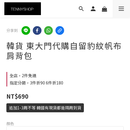
分享到
韓貨 東大門代購自留豹紋帆布
肩背包
全店，2件免運
指定分類，3件折90 6件折180
NT$690
追加1-3周不等 韓國有現貨都是隔周到貨
顏色