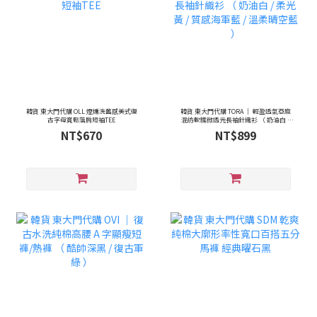
韓貨 東大門代購 OLL 煙燻洗舊感美式復
韓貨 東大門代購 TORA ｜ 輕盈透氣亞麻
古字母寬鬆落肩短袖TEE
混紡軟糯微透光長袖針織衫 （ 奶油白 /
柔光黃 / 質感海軍藍 / 溫柔晴空藍 ）
NT$670
NT$899