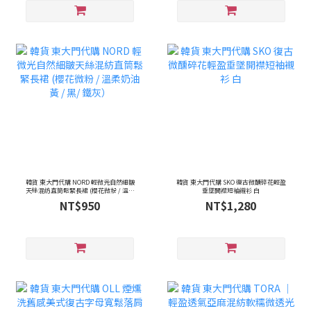
韓貨 東大門代購 NORD 輕微光自然細皺
韓貨 東大門代購 SKO 復古微醺碎花輕盈
天絲混紡直筒鬆緊長裙 (櫻花微粉 / 溫柔
垂墜開襟短袖襯衫 白
奶油黃 / 黑/ 鐵灰）
NT$950
NT$1,280