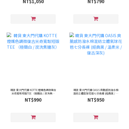
NT$1,050
NT$790
韓貨 東大門代購 KOTTE 煙燻色調微復古
韓貨 東大門代購 OASIS 爽脆感防潑水棉
米奇寬鬆短版TEE （極簡白 / 炭洗焦糖
混紡立體氣球花苞七分長褲 (經典黑 / 溫
灰）
柔米 / 復古深灰)
NT$990
NT$950