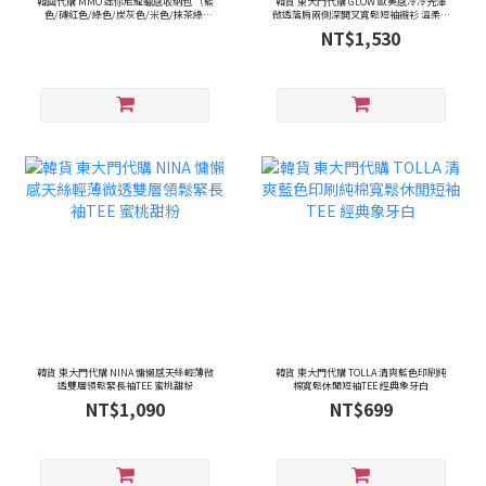
韓國代購 MMO 迷你尼龍蠟感收納包 （藍
韓貨 東大門代購 GLOW 歐美感冷冷光澤
色/磚紅色/綠色/炭灰色/米色/抹茶綠,
微透落肩兩側深開叉寬鬆短袖襯衫 溫柔乳
01/02/03 尺寸)
酪奶油 / 深邃海軍藍
NT$1,530
韓貨 東大門代購 NINA 慵懶感天絲輕薄微
韓貨 東大門代購 TOLLA 清爽藍色印刷純
透雙層領鬆緊長袖TEE 蜜桃甜粉
棉寬鬆休閒短袖TEE 經典象牙白
NT$1,090
NT$699