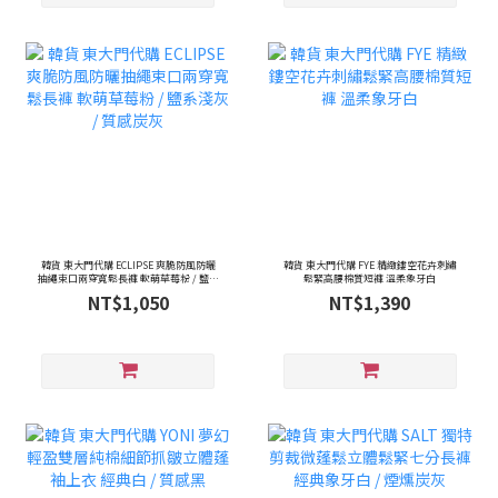
韓貨 東大門代購 ECLIPSE 爽脆防風防曬
韓貨 東大門代購 FYE 精緻鏤空花卉刺繡
抽繩束口兩穿寬鬆長褲 軟萌草莓粉 / 鹽系
鬆緊高腰棉質短褲 溫柔象牙白
淺灰 / 質感炭灰
NT$1,050
NT$1,390