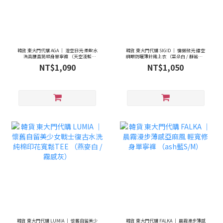
韓貨 東大門代購 AGA ｜ 澄空日光 柔軟水
韓貨 東大門代購 SIGID ｜ 慵懶微光 鏤空
洗高腰直筒順身單寧褲 （天空淺藍
網眼防曬薄針織上衣 （雲朵白 / 靜謐藍 /
S/M/L）
迷霧灰 / 經典黑）
NT$1,090
NT$1,050
韓貨 東大門代購 LUMIA ｜ 懷舊自留美少
韓貨 東大門代購 FALKA ｜ 晨霧漫步薄感