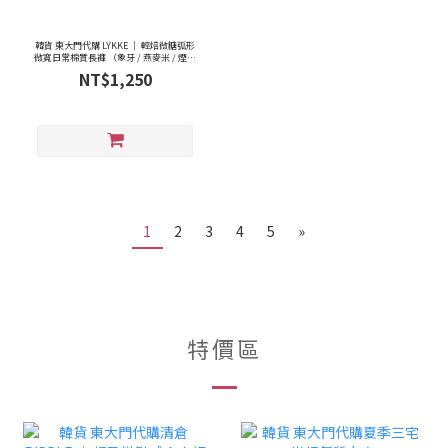
韓貨 東大門代購 LYKKE ｜ 輕焙微糖弧形
微寬日常棉質長褲 （象牙 / 燕麥米 / 煙燻
深灰 / 暮色藍, S/M/L）
NT$1,250
1
2
3
4
5
»
特價區