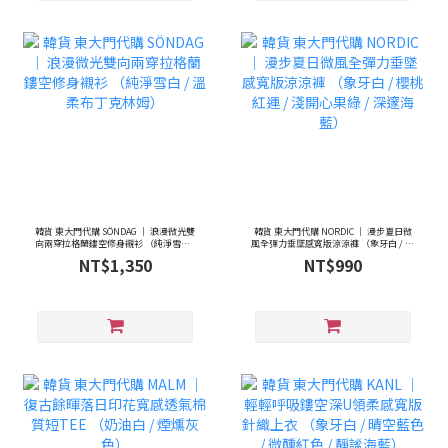
韓貨 東大門代購 SÖNDAG ｜ 浪漫微光雙
韓貨 東大門代購 NORDIC ｜ 漫步夏日微
向兩穿拉格蘭鏤空修身襯衫 （純淨雪白 /
風全彈力垂墜感寬版涼涼褲 （象牙白 / 櫻
溫柔布丁克林姆）
桃紅運 / 淺開心果綠 / 深邃海藍）
NT$1,350
NT$990