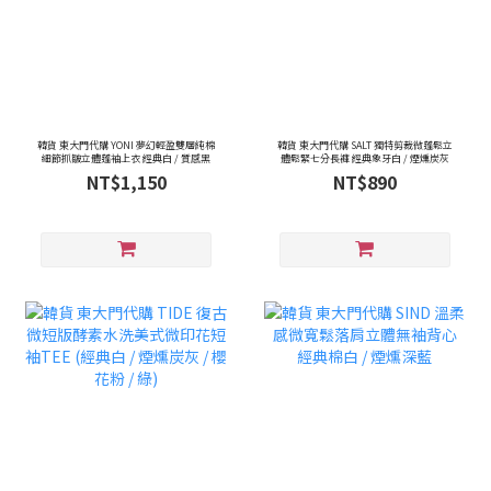
韓貨 東大門代購 YONI 夢幻輕盈雙層純棉
韓貨 東大門代購 SALT 獨特剪裁微蓬鬆立
細節抓皺立體蓬袖上衣 經典白 / 質感黑
體鬆緊七分長褲 經典象牙白 / 煙燻炭灰
NT$1,150
NT$890