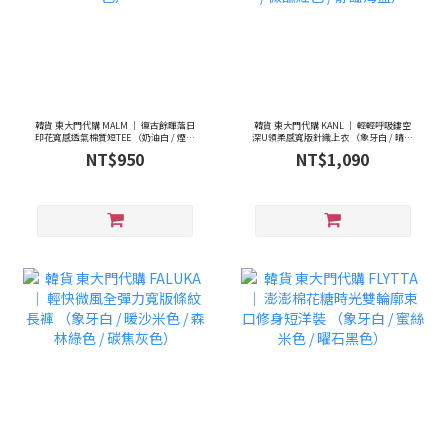
韓貨 東大門代購 MALM ｜ 復古餘暉落日
韓貨 東大門代購 KANL ｜ 輕輕呼吸鏤空
印花寬感透氣棉質短TEE （奶油白 / 煙燻
深U領柔感寬版針織上衣 （象牙白 / 晴空
灰色）
藍色 / 微醺紅色 / 靜謐海藍）
NT$950
NT$1,090