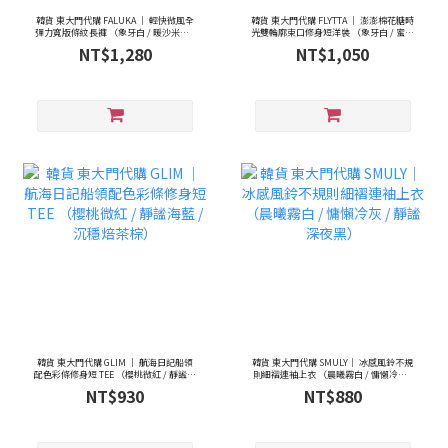
韓貨 東大門代購 FALUKA ｜ 輕快微風全
韓貨 東大門代購 FLYTTA ｜ 澎澎棉花糖時
彈力寬版條紋長褲 （象牙白 / 暖沙米色 /
光雙輪廓束口修身短洋裝 （象牙白 / 蜜絲
森林綠色 / 碳焦灰色）
米色 / 曜石黑色）
NT$1,280
NT$1,050
韓貨 東大門代購 GLIM ｜ 航海日記船領
韓貨 東大門代購 SMULY｜ 冰感風鈴不規
配色彩條修身短 TEE （櫻桃微紅 / 靜謐海
則細褶連袖上衣 （晨曦霧白 / 慵懶冷灰 /
藍 / 沉穩焙茶棕）
靜謐深夜黑）
NT$930
NT$880