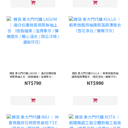
韓貨 東大門代購 LAGOM ｜ 滿分包覆微寬
韓貨 東大門代購 KULLA ｜ 輕柔微風飛袖
棉質無袖上衣 （極致耀黑 / 溫潤象牙 / 慵
連肩落肩薄衛衣 （雪花淨白 / 慵懶冷灰）
懶煙灰 / 暖心淺米 / 西瓜冷綠 / 濃郁可
NT$790
NT$990
可）