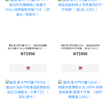
韓貨 東大門代購 KITTY ｜ 復古印花蝴蝶
韓貨 東大門代購 RUDO ｜ 挺括斜紋純棉
結心型鼻子 Kitty 純棉寬鬆短袖 TEE （ 奶
A 字修身四分牛仔短褲 （ 黑/白, S/M/L ）
油白 / 質感灰 ）
NT$950
NT$950