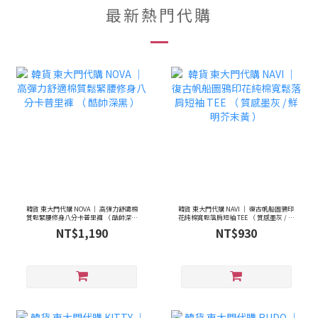
最新熱門代購
韓貨 東大門代購 NOVA ｜ 高彈力舒適棉
韓貨 東大門代購 NAVI ｜ 復古帆船圖鴉印
質鬆緊腰修身八分卡普里褲 （ 酷帥深黑
花純棉寬鬆落肩短袖 TEE （ 質感墨灰 / 鮮
）
明芥末黃 ）
NT$1,190
NT$930