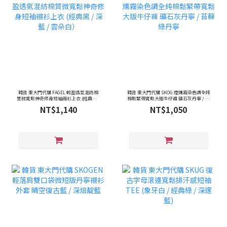
韓貨 東大門代購 FAGEL 輕盈透氣混紡棉
韓貨 東大門代購 SKOG 煙燻霧染色調全純
質微寬鬆神奇修身短袖襯衫上衣 (經典黑 /
棉鬆緊帶寬鬆大版牛仔褲 礦石灰丹寧 / 苔
深藍 / 雲朵白）
蘚綠丹寧
NT$1,140
NT$1,050