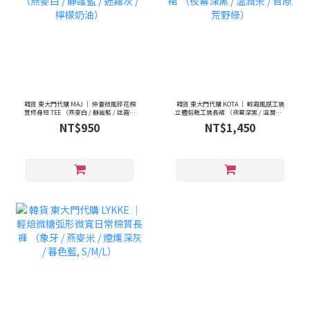
韓貨 東大門代購 MAJ ｜ 仲夏微風碎花棉
韓貨 東大門代購 KOTA ｜ 輕霧風感工裝
質修身短 TEE （燕麥白 / 靜謐藍 / 迷霧灰
立體剪裁工裝長裙 （夜幕深黑 / 溫潤米 /
/ 檸檬奶油）
苔原荒野綠）
NT$950
NT$1,450