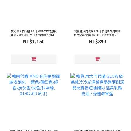
韓貨 東大門代購 FIG ｜ 輕透亞麻涼感微
韓貨 東大門代購 SKN｜自留透氣網眼細
寬鬆 V 領針織上衣 （ 熱情鮮紅 / 經典質
條紋寬鬆長袖針織 TEE （ 溫柔米杏 / 黑/
感色 ）
棕/ 鐵灰）
NT$1,150
NT$899