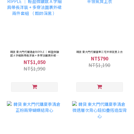
韓貨 東大門代購清倉RIPPLE ｜ 輕盈微皺
韓貨 東大門代購夏季三宅半領氣質上衣
感 A 字細肩帶長洋裝 + 多穿法圍裹外裙兩
NT$790
件套組 （ 酷帥深黑 ）
NT$1,050
NT$1,190
NT$1,990