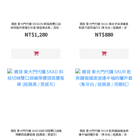
韓貨 東大門代購 SKOGEN 輕落肩雙口袋
韓貨 東大門代購 SKUG 復古字母滾邊寬
微短版丹寧襯衫外套 晴空復古藍 / 深焙靛
鬆排汗感短袖TEE (象牙白 / 經典綠 / 深邃
藍
藍)
NT$1,280
NT$880
韓貨 東大門代購 SKAD 斜紋切線雙口袋織
韓貨 東大門代購 SKUR 乾爽皺褶細波浪
帶腰頭高腰寬褲 (經典黑 / 質感灰)
邊半袖防曬外套 （象牙白 / 經典黑 / 亮眼
紅）