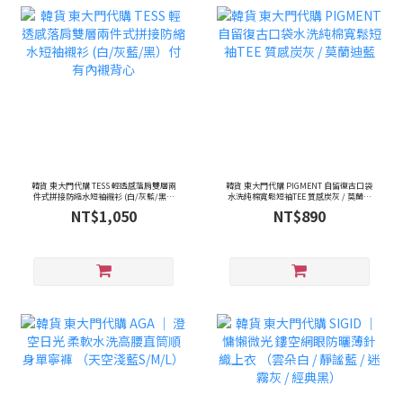
韓貨 東大門代購 TESS 輕透感落肩雙層兩
韓貨 東大門代購 PIGMENT 自留復古口袋
件式拼接防縮水短袖襯衫 (白/灰藍/黑）
水洗純棉寬鬆短袖TEE 質感炭灰 / 莫蘭迪
付有內襯背心
藍
NT$1,050
NT$890