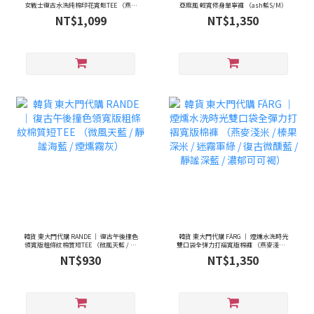
女戰士復古水洗純棉印花寬鬆TEE （燕麥
亞麻風 輕寬修身單寧褲 （ash藍S/M）
白 / 霧感灰）
NT$1,099
NT$1,350
韓貨 東大門代購 RANDE ｜ 復古午後撞色
韓貨 東大門代購 FÄRG ｜ 煙燻水洗時光
領寬版粗條紋棉質短TEE （微風天藍 / 靜
雙口袋全彈力打褶寬版棉褲 （燕麥淺米 /
謐海藍 / 煙燻霧灰）
榛果深米 / 迷霧軍綠 / 復古微醺藍 / 靜謐
NT$930
NT$1,350
深藍 / 濃郁可可褐）