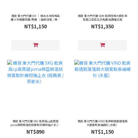
韓貨 東大門代購 OVI ｜ 復古水洗純棉高
韓貨 東大門代購 SDM 乾爽純棉大廓形率
腰 A 字顯瘦短褲/熱褲 （ 酷帥深黑 / 復古
性寬口百搭五分馬褲 經典曜石黑
軍綠 ）
NT$1,150
NT$1,350
韓貨 東大門代購 SKG 乾爽高cp高質感
韓貨 東大門代購 VIND 乾爽輕透肌理落肩
pima棉亞麻混紡微寬鬆針織短袖上衣 (經
大版寬鬆長袖襯衫 (水藍）
典黑 / 燕麥米）
NT$890
NT$1,150