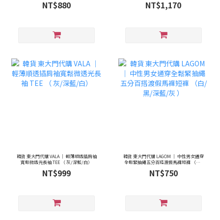
穩深灰 ）
牛仔藍 / 輕柔淺杏米, S/M ）
NT$880
NT$1,170
韓貨 東大門代購 VALA ｜ 輕薄順透插肩袖
韓貨 東大門代購 LAGOM ｜ 中性男女通穿
寬鬆微透光長袖 TEE （ 灰/深藍/白）
全鬆緊抽繩五分百搭渡假馬褲短褲 （白/
黑/深藍/灰 ）
NT$999
NT$750