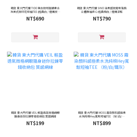
韓貨 東大門代購 TIDE 復古微短版酵素水
韓貨 東大門代購 SIND 溫柔感微寬鬆落肩
洗美式微印花短袖TEE (經典白 / 煙燻炭灰
立體無袖背心 經典棉白 / 煙燻深藍
/ 櫻花粉 / 綠)
NT$690
NT$790
韓貨 東大門代購 VEIL 輕盈透氣微格網眼
韓貨 東大門代購 MOSS 霧染顏料感極柔
隨身迷你拉鍊零錢收納包 質感網線
水洗純棉Hey寬鬆短袖TEE （粉/白/鐵
灰）
NT$199
NT$899