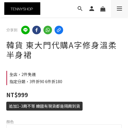
分享到
韓貨 東大門代購A字修身溫柔
半身裙
全店，2件免運
指定分類，3件折90 6件折180
NT$999
追加1-3周不等 韓國有現貨都是隔周到貨
顏色