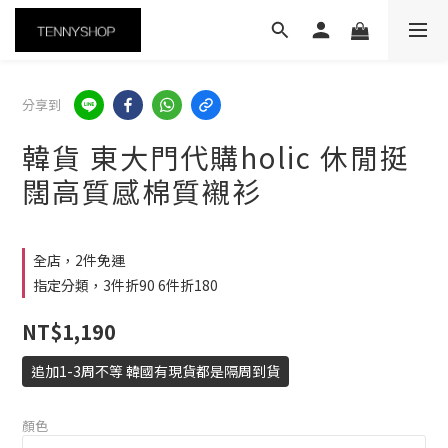
分享到
韓貨 東大門代購holic 休閒挺
闊高質感棉質襯衫
全店，2件免運
指定分類，3件折90 6件折180
NT$1,190
追加1-3周不等 韓國有現貨都是隔周到貨
顏色