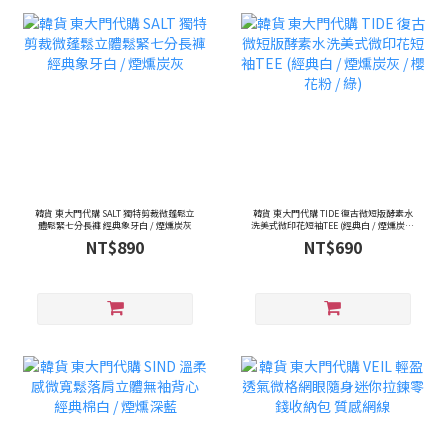
韓貨 東大門代購 SALT 獨特剪裁微蓬鬆立
韓貨 東大門代購 TIDE 復古微短版酵素水
體鬆緊七分長褲 經典象牙白 / 煙燻炭灰
洗美式微印花短袖TEE (經典白 / 煙燻炭灰
/ 櫻花粉 / 綠)
NT$890
NT$690