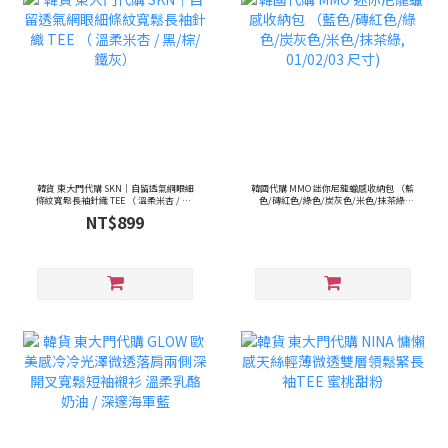
韓貨 東大門代購 SKN｜自留透氣網眼細
韓國代購 MMO 迷你尼龍蠟感收納包 （藍
條紋寬鬆長袖針織 TEE （ 溫柔米杏 / 黑/
色/磚紅色/綠色/炭灰色/米色/抹茶綠,
棕/ 鐵灰）
01/02/03 尺寸)
NT$899