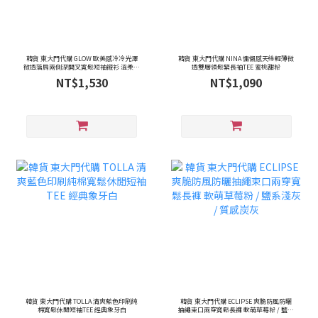
韓貨 東大門代購 GLOW 歐美感冷冷光澤
韓貨 東大門代購 NINA 慵懶感天絲輕薄微
微透落肩兩側深開叉寬鬆短袖襯衫 溫柔乳
透雙層領鬆緊長袖TEE 蜜桃甜粉
酪奶油 / 深邃海軍藍
NT$1,530
NT$1,090
韓貨 東大門代購 TOLLA 清爽藍色印刷純
韓貨 東大門代購 ECLIPSE 爽脆防風防曬
棉寬鬆休閒短袖TEE 經典象牙白
抽繩束口兩穿寬鬆長褲 軟萌草莓粉 / 鹽系