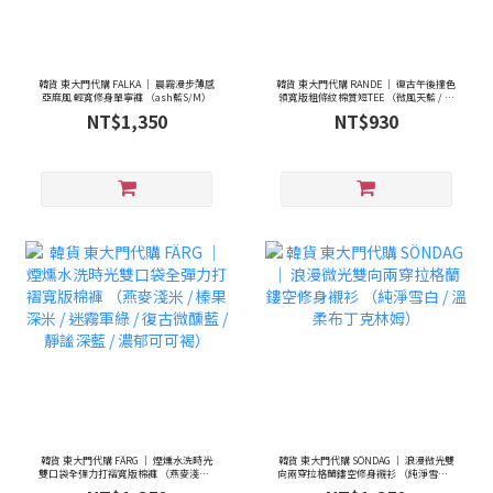
韓貨 東大門代購 FALKA ｜ 晨霧漫步薄感
韓貨 東大門代購 RANDE ｜ 復古午後撞色
亞麻風 輕寬修身單寧褲 （ash藍S/M）
領寬版粗條紋棉質短TEE （微風天藍 / 靜
謐海藍 / 煙燻霧灰）
NT$1,350
NT$930
韓貨 東大門代購 FÄRG ｜ 煙燻水洗時光
韓貨 東大門代購 SÖNDAG ｜ 浪漫微光雙
雙口袋全彈力打褶寬版棉褲 （燕麥淺米 /
向兩穿拉格蘭鏤空修身襯衫 （純淨雪白 /
榛果深米 / 迷霧軍綠 / 復古微醺藍 / 靜謐
溫柔布丁克林姆）