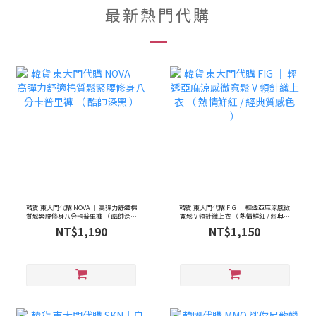
最新熱門代購
韓貨 東大門代購 NOVA ｜ 高彈力舒適棉
韓貨 東大門代購 FIG ｜ 輕透亞麻涼感微
質鬆緊腰修身八分卡普里褲 （ 酷帥深黑
寬鬆 V 領針織上衣 （ 熱情鮮紅 / 經典質
）
感色 ）
NT$1,190
NT$1,150