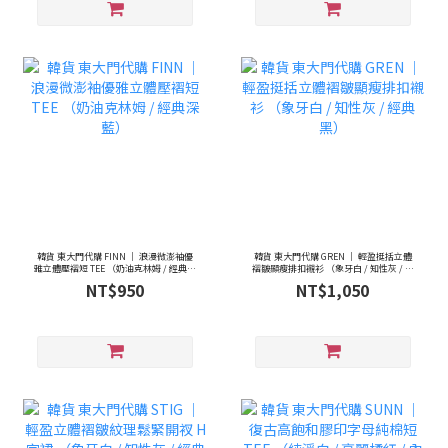
韓貨 東大門代購 FINN ｜ 浪漫微澎袖優
韓貨 東大門代購 GREN ｜ 輕盈挺括立體
雅立體壓褶短 TEE （奶油克林姆 / 經典深
褶皺顯瘦排扣襯衫 （象牙白 / 知性灰 / 經
藍）
典黑）
NT$950
NT$1,050