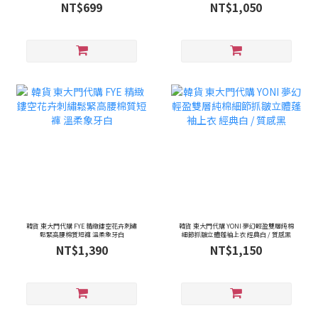
淺灰 / 質感炭灰
NT$699
NT$1,050
韓貨 東大門代購 FYE 精緻鏤空花卉刺繡
韓貨 東大門代購 YONI 夢幻輕盈雙層純棉
鬆緊高腰棉質短褲 溫柔象牙白
細節抓皺立體蓬袖上衣 經典白 / 質感黑
NT$1,390
NT$1,150