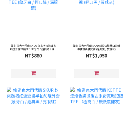
韓貨 東大門代購 SKUG 復古字母滾邊寬
韓貨 東大門代購 SKAD 斜紋切線雙口袋織
鬆排汗感短袖TEE (象牙白 / 經典綠 / 深邃
帶腰頭高腰寬褲 (經典黑 / 質感灰)
藍)
NT$880
NT$1,050