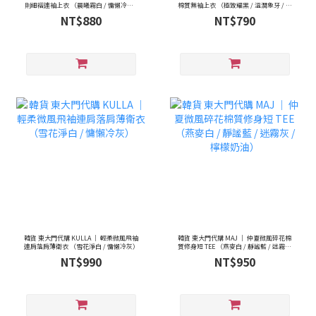
則細褶連袖上衣 （晨曦霧白 / 慵懶冷灰 /
棉質無袖上衣 （極致耀黑 / 溫潤象牙 / 慵
靜謐深夜黑）
懶煙灰 / 暖心淺米 / 西瓜冷綠 / 濃郁可
NT$880
NT$790
可）
韓貨 東大門代購 KULLA ｜ 輕柔微風飛袖
韓貨 東大門代購 MAJ ｜ 仲夏微風碎花棉
連肩落肩薄衛衣 （雪花淨白 / 慵懶冷灰）
質修身短 TEE （燕麥白 / 靜謐藍 / 迷霧灰
/ 檸檬奶油）
NT$990
NT$950