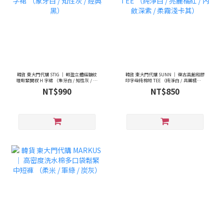
韓貨 東大門代購 STIG ｜ 輕盈立體褶皺紋
韓貨 東大門代購 SUNN ｜ 復古高飽和膠
理鬆緊開衩 H 字裙 （象牙白 / 知性灰 / 經
印字母純棉短 TEE （純淨白 / 亮麗橘紅 /
典黑）
內斂深紫 / 柔霧淺卡其）
NT$990
NT$850