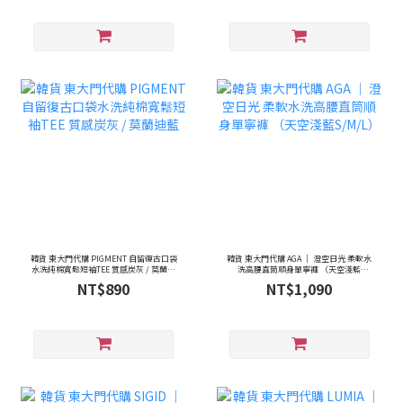
韓貨 東大門代購 PIGMENT 自留復古口袋
韓貨 東大門代購 AGA ｜ 澄空日光 柔軟水
水洗純棉寬鬆短袖TEE 質感炭灰 / 莫蘭迪
洗高腰直筒順身單寧褲 （天空淺藍
藍
S/M/L）
NT$890
NT$1,090