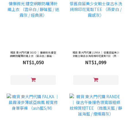
韓貨 東大門代購 SIGID ｜ 慵懶微光 鏤空
韓貨 東大門代購 LUMIA ｜ 懷舊自留美少
網眼防曬薄針織上衣 （雲朵白 / 靜謐藍 /
女戰士復古水洗純棉印花寬鬆TEE （燕麥
迷霧灰 / 經典黑）
白 / 霧感灰）
NT$1,050
NT$1,099