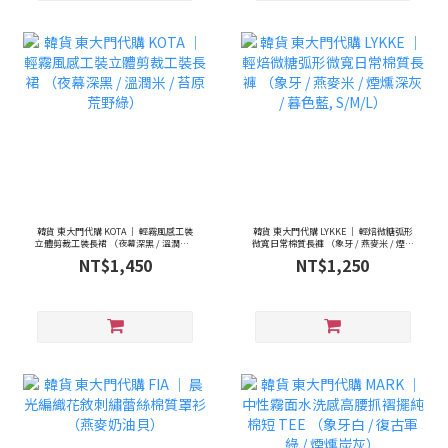
韓貨 東大門代購 KOTA ｜ 輕霧風感工裝
韓貨 東大門代購 LYKKE ｜ 輕焙微糖弧形
立體剪裁工裝長裙 （夜幕深黑 / 溫潤米 /
微寬日常棉質長褲 （象牙 / 燕麥米 / 煙燻
苔原荒野綠）
深灰 / 暮色藍, S/M/L）
NT$1,450
NT$1,250