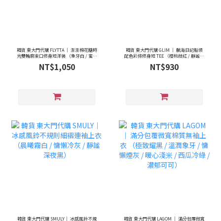
韓貨 東大門代購 FLYTTA ｜ 澎澎棉花糖時
韓貨 東大門代購 GLIM ｜ 航海日記船領
光雙輪廓束口修身短洋裝 （象牙白 / 蜜絲
配色彩條修身短 TEE （櫻桃微紅 / 靜謐海
米色 / 曜石黑色）
藍 / 沉穩焙茶棕）
NT$1,050
NT$930
韓貨 東大門代購 SMULY｜ 冰感風鈴不規
韓貨 東大門代購 LAGOM ｜ 滿分包覆微寬