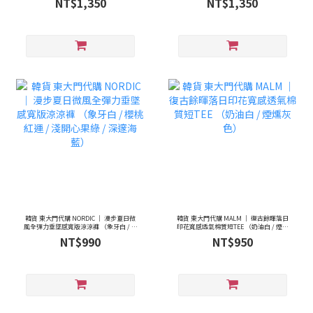
NT$1,350
NT$1,350
深藍 / 濃郁可可褐）
韓貨 東大門代購 NORDIC ｜ 漫步夏日微
韓貨 東大門代購 MALM ｜ 復古餘暉落日
風全彈力垂墜感寬版涼涼褲 （象牙白 / 櫻
印花寬感透氣棉質短TEE （奶油白 / 煙燻
桃紅運 / 淺開心果綠 / 深邃海藍）
灰色）
NT$990
NT$950