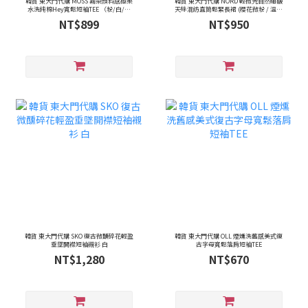
韓貨 東大門代購 MOSS 霧染顏料感極柔
韓貨 東大門代購 NORD 輕微光自然細皺
水洗純棉Hey寬鬆短袖TEE （粉/白/鐵
天絲混紡直筒鬆緊長裙 (櫻花微粉 / 溫柔
灰）
奶油黃 / 黑/ 鐵灰）
NT$899
NT$950
韓貨 東大門代購 SKO 復古微醺碎花輕盈
韓貨 東大門代購 OLL 煙燻洗舊感美式復
垂墜開襟短袖襯衫 白
古字母寬鬆落肩短袖TEE
NT$1,280
NT$670