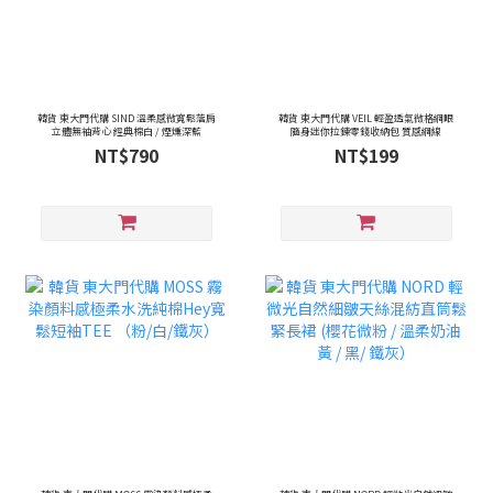
韓貨 東大門代購 SIND 溫柔感微寬鬆落肩
韓貨 東大門代購 VEIL 輕盈透氣微格網眼
立體無袖背心 經典棉白 / 煙燻深藍
隨身迷你拉鍊零錢收納包 質感網線
NT$790
NT$199