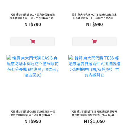
韓貨 東大門代購 SKUR 乾爽皺褶細波浪
韓貨 東大門代購 KOTTE 煙燻色調微復古
邊半袖防曬外套 （象牙白 / 經典黑 / 亮眼
米奇寬鬆短版TEE （極簡白 / 炭洗焦糖
紅）
灰）
NT$790
NT$990
韓貨 東大門代購 OASIS 爽脆感防潑水棉
韓貨 東大門代購 TESS 輕透感落肩雙層兩
混紡立體氣球花苞七分長褲 (經典黑 / 溫
件式拼接防縮水短袖襯衫 (白/灰藍/黑）
柔米 / 復古深灰)
付有內襯背心
NT$950
NT$1,050