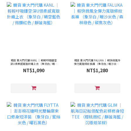
韓貨 東大門代購 KANL ｜ 輕輕呼吸鏤空
韓貨 東大門代購 FALUKA ｜ 輕快微風全
深U領柔感寬版針織上衣 （象牙白 / 晴空
彈力寬版條紋長褲 （象牙白 / 暖沙米色 /
藍色 / 微醺紅色 / 靜謐海藍）
森林綠色 / 碳焦灰色）
NT$1,090
NT$1,280