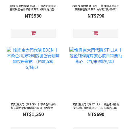
韓貨 東大門代購 KAVLE ｜ 復古水洗華夫
韓貨 東大門代購 SVAL ｜ 絲滑微涼感高密
格落肩連袖微修身短 TEE （純淨白 / 煙燻
度純棉基礎短 TEE （白/藍/粉/棕/灰/
炭灰 / 濃郁可可）
黑）
NT$930
NT$790
韓貨 東大門代購 EDEN ｜ 不染色科技軟
韓貨 東大門代購 STILLA ｜ 輕盈純棉寬肩
料防褪色後鬆緊開衩丹寧裙 （內斂深藍
安心感日常無袖背心 （白/米/鐵灰/黑）
S/M/L）
NT$1,350
NT$690