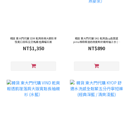
韓貨 東大門代購 SDM 乾爽純棉大廓形率
韓貨 東大門代購 SKG 乾爽高cp高質感
性寬口百搭五分馬褲 經典曜石黑
pima棉亞麻混紡微寬鬆針織短袖上衣 (經
典黑 / 燕麥米）
NT$1,350
NT$890