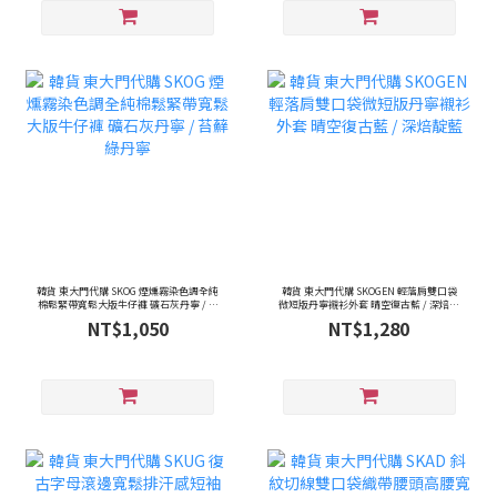
韓貨 東大門代購 SKOG 煙燻霧染色調全純
韓貨 東大門代購 SKOGEN 輕落肩雙口袋
棉鬆緊帶寬鬆大版牛仔褲 礦石灰丹寧 / 苔
微短版丹寧襯衫外套 晴空復古藍 / 深焙靛
蘚綠丹寧
藍
NT$1,050
NT$1,280