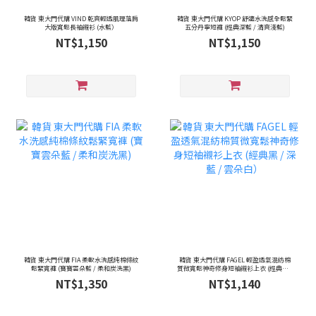
韓貨 東大門代購 VIND 乾爽輕透肌理落肩
韓貨 東大門代購 KYOP 舒適水洗感全鬆緊
大版寬鬆長袖襯衫 (水藍）
五分丹寧短褲 (經典深藍 / 清爽淺藍)
NT$1,150
NT$1,150
韓貨 東大門代購 FIA 柔軟水洗感純棉條紋
韓貨 東大門代購 FAGEL 輕盈透氣混紡棉
鬆緊寬褲 (寶寶雲朵藍 / 柔和炭洗黑)
質微寬鬆神奇修身短袖襯衫上衣 (經典黑 /
深藍 / 雲朵白）
NT$1,350
NT$1,140