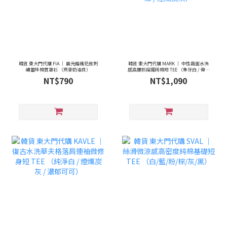
韓貨 東大門代購 FIA ｜ 晨光編織花敘刺
韓貨 東大門代購 MARK ｜ 中性霧面水洗
繡蕾絲棉質罩衫 （燕麥奶油貝）
感高腰抓褶擺純棉短 TEE （象牙白 / 復古
軍綠 / 煙燻炭灰）
NT$790
NT$1,090