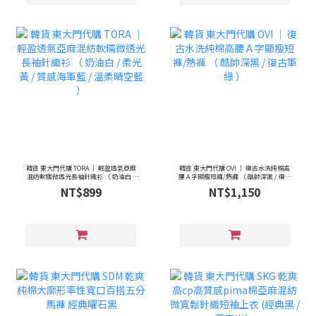
韓貨 東大門代購 TORA ｜ 輕盈透氣亞麻
韓貨 東大門代購 OVI ｜ 復古水洗純棉高
混紡軟糯微透光長袖針織衫 （ 奶油白 /
腰 A 字顯瘦短褲/熱褲 （ 酷帥深黑 / 復古
柔光黃 / 質感海軍藍 / 溫柔晴空藍 ）
軍綠 ）
NT$899
NT$1,150