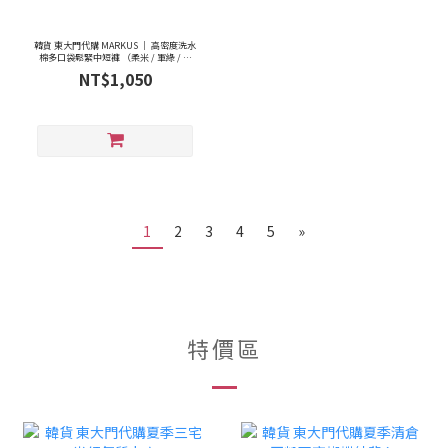
韓貨 東大門代購 MARKUS ｜ 高密度洗水
棉多口袋鬆緊中短褲 （柔米 / 軍綠 / 炭
灰）
NT$1,050
1
2
3
4
5
»
特價區