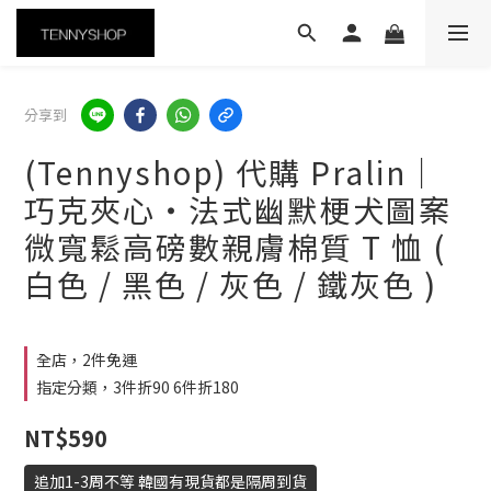
分享到
(Tennyshop) 代購 Pralin｜
巧克夾心・法式幽默梗犬圖案
微寬鬆高磅數親膚棉質 T 恤 (
白色 / 黑色 / 灰色 / 鐵灰色 )
全店，2件免運
指定分類，3件折90 6件折180
NT$590
追加1-3周不等 韓國有現貨都是隔周到貨