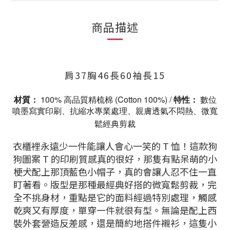
商品描述
肩37胸46長60袖長15
材質：
 100% 高品質精梳棉 (Cotton 100%) / 
特性：
 數位
噴墨寫實印刷、抗縮水專業處理、親膚透氣不悶熱、微寬
鬆經典剪裁
衣櫃裡永遠少一件能讓人會心一笑的 T 恤！這款狗
狗圖案 T 的印刷質感真的很好，那隻有點呆萌的小
梗犬配上那頂藍色小帽子，真的會讓人忍不住一直
盯著看。版型是那種最經典好搭的微寬鬆剪裁，完
全不挑身材，重點是它的面料經過特別處理，觸感
乾爽又有厚度，單穿一件就很有型。無論是配上西
裝外套營造反差感，還是簡約地搭件襯衫，這隻小