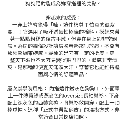
狗狗絕對能成為妳穿搭裡的亮點。
穿起來的感受：
一穿上妳會覺得「哇，這件棉質 T 恤真的很紮
實」！它選用了吸汗透氣性極佳的棉料，摸起來帶
著一點點粗糙的復古手感，但穿在身上卻非常親
膚。落肩的線條設計讓肩膀看起來很放鬆，不會有
那種緊繃束縛感。最棒的是它有一定的挺度，穿一
整天下來也不太容易變得皺巴巴的，體感非常清
爽，是那種即便夏天滿頭大汗，穿著它也能維持體
面與心情的舒適單品。
層次感學院風格： 內搭這件鐵灰色狗狗 T，外面罩
上一件薄荷綠或燕麥色的oversize長袖襯衫。下身
配上深灰色的西裝寬褲，將襯衫敞開穿，配上一頂
棒球帽。這種「正式中帶點俏皮」的混搭方式，非
常適合日常探店拍照。