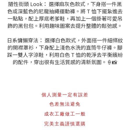
隨性街頭 Look： 選擇麻灰色款式，下身搭一件黑
色或深藍色的尼龍抽繩運動褲。將 T 恤下擺紮進去
一點點，配上厚底老爹鞋，再加上一個掛著可愛吊
飾的黑包包。利用趣味圖案去提升整體的鬆弛感。
日系慵懶穿法： 選擇白色款式，外面搭一件細條紋
的開襟罩衫，下身配上淺色水洗的直筒牛仔褲。腳
踩一雙人字涼鞋，利用白色 T 恤的乾淨去平衡繽紛
的配件，穿出很有生活質感的清新氛圍。🍦📸
個人測量一定有誤差
色差無法避免
成衣工廠做工一般
完美主義謹慎選購