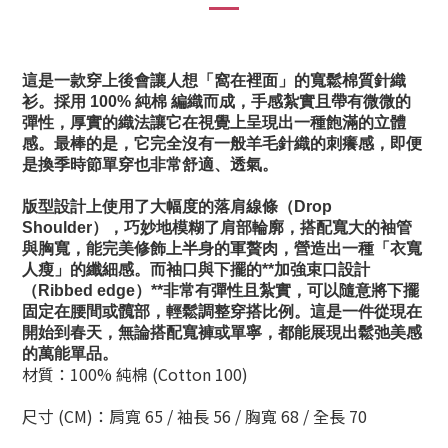
這是一款穿上後會讓人想「窩在裡面」的寬鬆棉質針織
衫。採用 100% 純棉 編織而成，手感紮實且帶有微微的
彈性，厚實的織法讓它在視覺上呈現出一種飽滿的立體
感。最棒的是，它完全沒有一般羊毛針織的刺癢感，即便
是換季時節單穿也非常舒適、透氣。
版型設計上使用了大幅度的落肩線條（Drop
Shoulder），巧妙地模糊了肩部輪廓，搭配寬大的袖管
與胸寬，能完美修飾上半身的軍贅肉，營造出一種「衣寬
人瘦」的纖細感。而袖口與下擺的**加強束口設計
（Ribbed edge）**非常有彈性且紮實，可以隨意將下擺
固定在腰間或髖部，輕鬆調整穿搭比例。這是一件從現在
開始到春天，無論搭配寬褲或單寧，都能展現出鬆弛美感
的萬能單品。
材質：100% 純棉 (Cotton 100)
尺寸 (CM)：肩寬 65 / 袖長 56 / 胸寬 68 / 全長 70