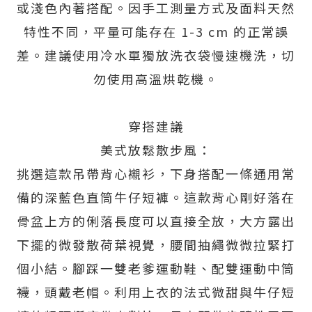
或淺色內著搭配。因手工測量方式及面料天然
特性不同，平量可能存在 1-3 cm 的正常誤
差。建議使用冷水單獨放洗衣袋慢速機洗，切
勿使用高溫烘乾機。
穿搭建議
美式放鬆散步風：
挑選這款吊帶背心襯衫，下身搭配一條通用常
備的深藍色直筒牛仔短褲。這款背心剛好落在
骨盆上方的俐落長度可以直接全放，大方露出
下擺的微發散荷葉視覺，腰間抽繩微微拉緊打
個小結。腳踩一雙老爹運動鞋、配雙運動中筒
襪，頭戴老帽。利用上衣的法式微甜與牛仔短