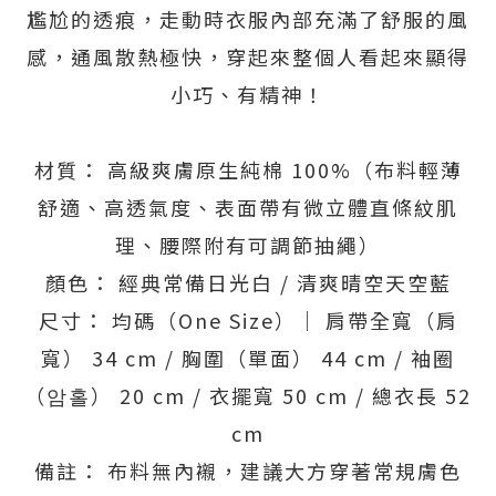
尷尬的透痕，走動時衣服內部充滿了舒服的風
感，通風散熱極快，穿起來整個人看起來顯得
小巧、有精神！
材質： 高級爽膚原生純棉 100%（布料輕薄
舒適、高透氣度、表面帶有微立體直條紋肌
理、腰際附有可調節抽繩）
顏色： 經典常備日光白 / 清爽晴空天空藍
尺寸： 均碼（One Size）｜ 肩帶全寬（肩
寬） 34 cm / 胸圍（單面） 44 cm / 袖圈
（암홀） 20 cm / 衣擺寬 50 cm / 總衣長 52
cm
備註： 布料無內襯，建議大方穿著常規膚色