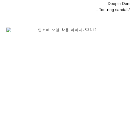
- Deepin Den
- Toe-ring sandal /