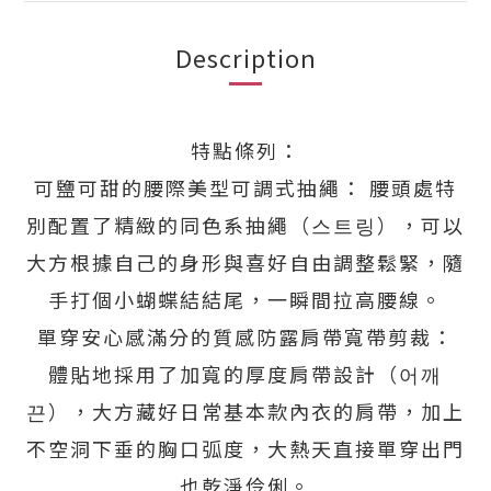
Description
特點條列：
可鹽可甜的腰際美型可調式抽繩： 腰頭處特
別配置了精緻的同色系抽繩（스트링），可以
大方根據自己的身形與喜好自由調整鬆緊，隨
手打個小蝴蝶結結尾，一瞬間拉高腰線。
單穿安心感滿分的質感防露肩帶寬帶剪裁：
體貼地採用了加寬的厚度肩帶設計（어깨
끈），大方藏好日常基本款內衣的肩帶，加上
不空洞下垂的胸口弧度，大熱天直接單穿出門
也乾淨伶俐。