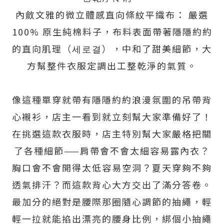
內斂文雅的微立體感直向條紋平織布： 嚴選
100% 原生純棉料子，布料表面帶著隱隱約約
的直向肌理（세로결），中和了甜美細節，大
方幫整件衣服定調出工整乾淨的氣質。
像這種單穿就帶有隱隱約約浪漫氛圍的吊帶背
心襯衫，店主一看到就立刻幫大家準備好了！
在挑選這款衣服時，店主特別幫大家嚴格把關
了各種細節——肩帶會不會太細容易露內衣？
胸口會不會開得太低容易空洞？夏天穿夠不夠
透氣排汗？而這款背心大方交出了滿分答卷。
最加分的絕對是腰際那圈隨心調節的抽繩，輕
輕一拉就能掐出漂亮的腰身比例，綁個小抽繩