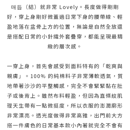
매듭（結）就非常 Lovely。長度做得剛剛
好，穿上身剛好微蓋過日常下身的腰帶線、輕
盈地落在盆骨上方的位置，無論是自然全放還
是搭配日常的小針織外套疊穿，都能呈現最精
緻的層次感。
一穿上身，首先會感受到面料特有的「乾爽與
親膚」。100% 的純棉料子非常薄軟透氣，質
地帶著沙沙的平整觸感，完全不會緊緊黏在肚
子或後背上。雖然布料輕盈，但因為直條紋肌
理天生帶有一點微挺度，所以衣服的澎潤廓形
非常漂亮。透光度做得非常高雅，出門前大方
搭一件膚色的日常基本款小內著就完全不會有