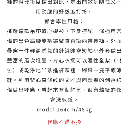
褲的粗硬挺度做出對比，是出門散步隨性又不
用動腦的好感度打扮。
都會率性風格：
挑選這款吊帶背心襯衫，下身搭配一條通用常
備的黑色高腰雙褶皺微錐直筒西裝長褲。外面
疊穿一件輕盈透氣的針織鏤空短袖小外套做出
豐富的層次堆疊。背心衣擺可以隨性全紮（턱
인）或乾淨地半紮進褲頭裡，腳踩一雙平底涼
鞋。利用背心直條紋的文雅與西裝褲的俐落線
條做出呼應，看起來有點帥氣、很有精緻的都
會洗練感。
model 164cm/48kg
代購不退不換