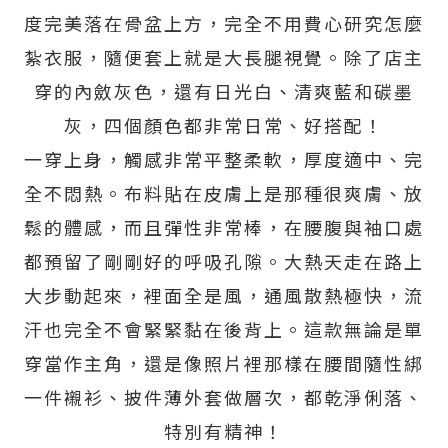
度完美落在骨盆上方，完全不用費心研究怎麼
紮衣服，隨便套上就是大長腿視覺。除了店主
穿的內斂灰色，還有日光白、清爽藍和碳墨
灰，四個顏色都非常日常、好搭配！
一穿上身，觸感非常平整柔軟，厚度適中、完
全不悶熱。布料貼在皮膚上是那種很爽膚、放
鬆的體感，而且彈性非常棒，在腰腹與袖口處
都預留了剛剛好的呼吸孔隙。大熱天走在路上
大步動起來，裡面全是風，通風散熱極快，流
汗也完全不會緊緊黏在後背上。這款無論是單
穿當作主角，還是像照片裡那樣在腰間隨性綁
一件襯衫、披件薄外套做層次，都乾淨俐落、
特別有精神！