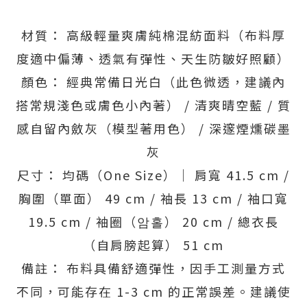
材質： 高級輕量爽膚純棉混紡面料（布料厚
度適中偏薄、透氣有彈性、天生防皺好照顧）
顏色： 經典常備日光白（此色微透，建議內
搭常規淺色或膚色小內著） / 清爽晴空藍 / 質
感自留內斂灰（模型著用色） / 深邃煙燻碳墨
灰
尺寸： 均碼（One Size）｜ 肩寬 41.5 cm /
胸圍（單面） 49 cm / 袖長 13 cm / 袖口寬
19.5 cm / 袖圈（암홀） 20 cm / 總衣長
（自肩膀起算） 51 cm
備註： 布料具備舒適彈性，因手工測量方式
不同，可能存在 1-3 cm 的正常誤差。建議使