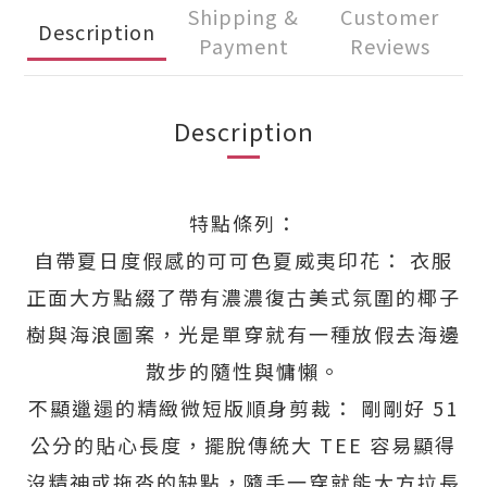
Shipping &
Customer
Description
Payment
Reviews
Description
特點條列：
自帶夏日度假感的可可色夏威夷印花： 衣服
正面大方點綴了帶有濃濃復古美式氛圍的椰子
樹與海浪圖案，光是單穿就有一種放假去海邊
散步的隨性與慵懶。
不顯邋遢的精緻微短版順身剪裁： 剛剛好 51
公分的貼心長度，擺脫傳統大 TEE 容易顯得
沒精神或拖沓的缺點，隨手一穿就能大方拉長