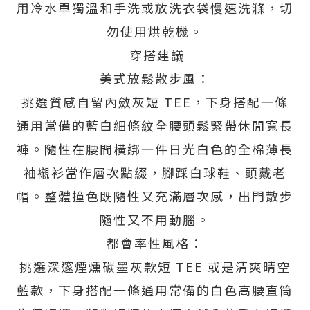
用冷水單獨溫和手洗或放洗衣袋慢速洗滌，切
勿使用烘乾機。
穿搭建議
美式放鬆散步風：
挑選質感自留內斂灰短 TEE，下身搭配一條
通用常備的藍白細條紋全腰頭鬆緊帶休閒寬長
褲。隨性在腰間橫綁一件日光白色的全棉薄長
袖襯衫當作層次點綴，腳踩白球鞋、頭戴老
帽。整體撞色既隨性又充滿層次感，出門散步
隨性又不用動腦。
都會率性風格：
挑選深邃煙燻碳墨灰款短 TEE 或是清爽晴空
藍款，下身搭配一條通用常備的白色高腰直筒