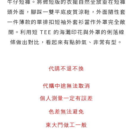
牛仔短褲。將微短版的衣擺自然全放垂在短褲
頭外面，腳踩一雙平底皮質涼鞋，外面隨性套
一件薄款的單排扣短袖外套衫當作外罩完全敞
開。利用短 TEE 的海灘印花與外罩的俐落線
條做出對比，看起來有點帥氣、非常有型。
代購不退不換
代購中途無法取消
個人測量一定有誤差
色差無法避免
東大門做工一般