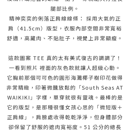
腿部比例。
精神奕奕的俐落正肩線線條： 採用大氣的正
肩（41.5cm）版型，衣服內部空間非常寬裕
舒適，高藏肉、不貼肚子，視覺上非常顯瘦。
這款圖案 TEE 真的太有美式復古的調調了！
一看到照片 裡面的灰色款就讓人超級心動。
它胸前那個可可色的圓形海灘椰子樹印花做得
非常精緻，印著微醺放鬆的「South Seas AT
WAIKIKI」字樣，單穿就很有靈魂。最棒的是
它的版型，是那種很懂女孩心思的「微短版＋
正肩線」，肩膀處收得乾乾淨淨，但身體部分
卻保留了舒服的遮肉寬裕度。51 公分的總長