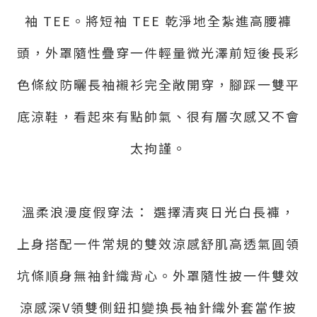
袖 TEE。將短袖 TEE 乾淨地全紮進高腰褲
頭，外罩隨性疊穿一件輕量微光澤前短後長彩
色條紋防曬長袖襯衫完全敞開穿，腳踩一雙平
底涼鞋，看起來有點帥氣、很有層次感又不會
太拘謹。
溫柔浪漫度假穿法： 選擇清爽日光白長褲，
上身搭配一件常規的雙效涼感舒肌高透氣圓領
坑條順身無袖針織背心。外罩隨性披一件雙效
涼感深V領雙側鈕扣變換長袖針織外套當作披