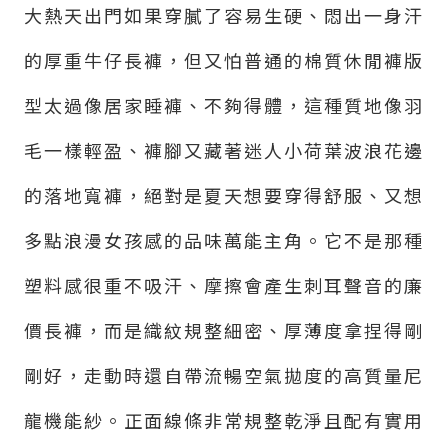
大熱天出門如果穿膩了容易生硬、悶出一身汗
的厚重牛仔長褲，但又怕普通的棉質休閒褲版
型太過像居家睡褲、不夠得體，這種質地像羽
毛一樣輕盈、褲腳又藏著迷人小荷葉波浪花邊
的落地寬褲，絕對是夏天想要穿得舒服、又想
多點浪漫女孩感的品味萬能主角。它不是那種
塑料感很重不吸汗、摩擦會產生刺耳聲音的廉
價長褲，而是織紋規整細密、厚薄度拿捏得剛
剛好，走動時還自帶流暢空氣拋度的高質量尼
龍機能紗。正面線條非常規整乾淨且配有實用