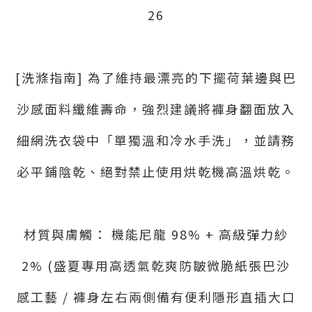
26
[洗滌指南] 為了維持最漂亮的下擺荷葉邊與巴
沙感面料纖維壽命，強烈建議將褲身翻面放入
細網洗衣袋中「單獨溫和冷水手洗」，並請務
必平鋪陰乾、絕對禁止使用烘乾機高溫烘乾。
材質與膚觸： 機能尼龍 98% + 高級彈力紗
2% (盛夏專用高透氣乾爽防皺微脆紙張巴沙
感工藝 / 褲身左右兩側備有便利隱形直插大口