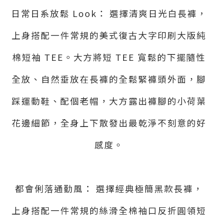
日常日系放鬆 Look： 選擇清爽日光白長褲，
上身搭配一件常規的美式復古大字印刷大版純
棉短袖 TEE。大方將短 TEE 寬鬆的下擺隨性
全放、自然垂放在長褲的全鬆緊褲頭外面，腳
踩運動鞋、配個老帽，大方露出褲腳的小荷葉
花邊細節，全身上下散發出最乾淨不刻意的好
感度。
都會俐落通勤風： 選擇經典極簡黑款長褲，
上身搭配一件常規的絲滑全棉袖口反折圓領短