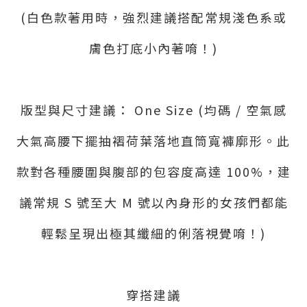
(白色款著用時，強烈建議搭配常規淺色系或
膚色打底小內著唷！)
版型與尺寸建議： One Size (均碼 / 空氣感
大氣高腰下擺抽褶荷葉落地直筒寬褲廓形。此
款對各種腰圍與腹部的包容度高達 100%，建
議常規 S 號至大 M 號以內身形的女孩們都能
輕鬆呈現出極其纖細的俐落視覺唷！)
穿搭建議