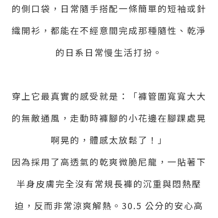
的側口袋，日常隨手搭配一條簡單的短袖或針
織開衫，都能在不經意間完成那種隨性、乾淨
的日系日常慢生活打扮。
穿上它最真實的感受就是：「褲管圍寬寬大大
的無敵通風，走動時褲腳的小花邊在腳踝處晃
啊晃的，體感太放鬆了！」
因為採用了高透氣的乾爽微脆尼龍，一貼著下
半身皮膚完全沒有常規長褲的沉重與悶熱壓
迫，反而非常涼爽解熱。30.5 公分的安心高