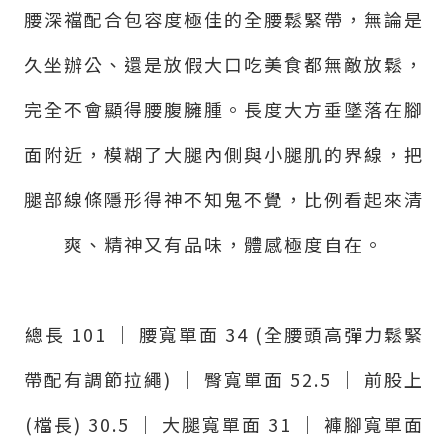
腰深襠配合包容度極佳的全腰鬆緊帶，無論是
久坐辦公、還是放假大口吃美食都無敵放鬆，
完全不會顯得腰腹臃腫。長度大方垂墜落在腳
面附近，模糊了大腿內側與小腿肌的界線，把
腿部線條隱形得神不知鬼不覺，比例看起來清
爽、精神又有品味，體感極度自在。
總長 101 ｜ 腰寬單面 34 (全腰頭高彈力鬆緊
帶配有調節拉繩) ｜ 臀寬單面 52.5 ｜ 前股上
(檔長) 30.5 ｜ 大腿寬單面 31 ｜ 褲腳寬單面