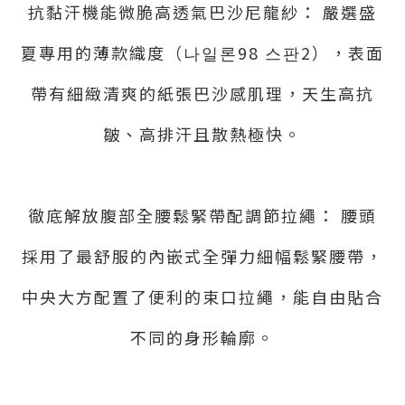
抗黏汗機能微脆高透氣巴沙尼龍紗： 嚴選盛
夏專用的薄款織度（나일론98 스판2），表面
帶有細緻清爽的紙張巴沙感肌理，天生高抗
皺、高排汗且散熱極快。
徹底解放腹部全腰鬆緊帶配調節拉繩： 腰頭
採用了最舒服的內嵌式全彈力細幅鬆緊腰帶，
中央大方配置了便利的束口拉繩，能自由貼合
不同的身形輪廓。