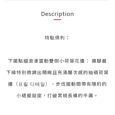
Description
特點條列：
下擺點綴浪漫靈動雙側小荷葉花邊： 褲腳最
下緣特別微調出精緻且充滿層次感的抽褶荷葉
邊（프릴 디테일），步伐擺動間帶有隱約的
小裙擺拋度，打破常規長褲的平庸。