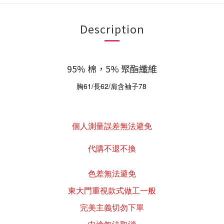
Description
95% 棉，5% 聚酯纖維
胸61/長62/肩含袖子78
個人測量誤差無法避免
代購不退不換
色差無法避免
東大門重視款式做工一般
完美主義切勿下單